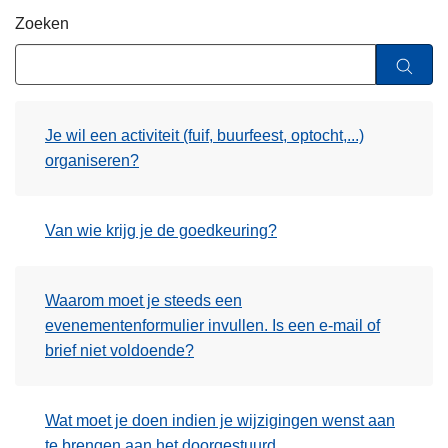
n
Zoeken
h
o
u
d
Je wil een activiteit (fuif, buurfeest, optocht,...)
g
organiseren?
a
a
n
Van wie krijg je de goedkeuring?
Waarom moet je steeds een
evenementenformulier invullen. Is een e-mail of
brief niet voldoende?
Wat moet je doen indien je wijzigingen wenst aan
te brengen aan het doorgestuurd