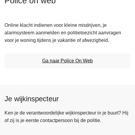
Police on web
n
h
o
Online klacht indienen voor kleine misdrijven, je
u
alarmsysteem aanmelden en politietoezicht aanvragen
d
voor je woning tijdens je vakantie of afwezigheid.
g
a
a
Ga naar Police On Web
n
Je wijkinspecteur
Ken je de verantwoordelijke wijkinspecteur in je buurt? Hij
of zij is je eerste contactpersoon bij de politie.