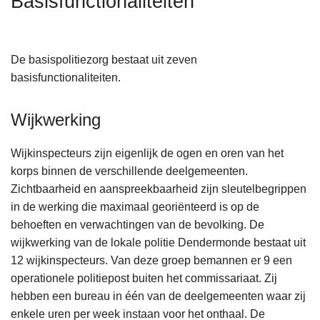
Basisfunctionaliteiten
n
h
o
De basispolitiezorg bestaat uit zeven
u
basisfunctionaliteiten.
d
g
Wijkwerking
a
a
n
Wijkinspecteurs zijn eigenlijk de ogen en oren van het
korps binnen de verschillende deelgemeenten.
Zichtbaarheid en aanspreekbaarheid zijn sleutelbegrippen
in de werking die maximaal georiënteerd is op de
behoeften en verwachtingen van de bevolking. De
wijkwerking van de lokale politie Dendermonde bestaat uit
12 wijkinspecteurs. Van deze groep bemannen er 9 een
operationele politiepost buiten het commissariaat. Zij
hebben een bureau in één van de deelgemeenten waar zij
enkele uren per week instaan voor het onthaal. De