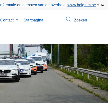
informatie en diensten van de overheid:
www.belgium.be
menu
Contact
Submenu
Startpagina
Zoeken
van
Contact