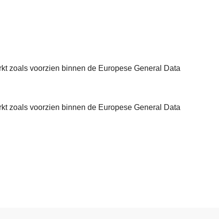
kt zoals voorzien binnen de Europese General Data
L
e
e
kt zoals voorzien binnen de Europese General Data
s
m
e
e
r
o
v
e
r
P