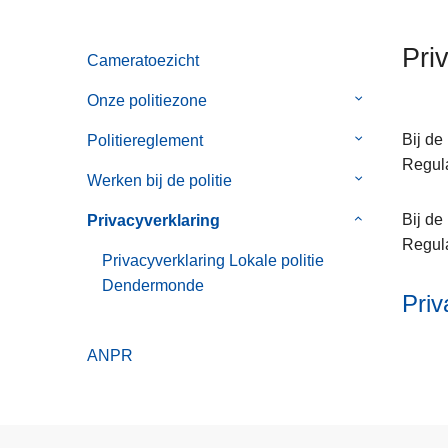
n
h
Pri
Cameratoezicht
o
u
Onze politiezone
Submenu
d
van
g
Bij de
Politiereglement
Submenu
Onze
a
Regul
van
politiezone
Werken bij de politie
Submenu
a
Politiereglem
van
n
Bij de
Privacyverklaring
Submenu
Werken
Regul
van
bij
Privacyverklaring Lokale politie
Privacyverkla
de
Dendermonde
Priv
politie
ANPR