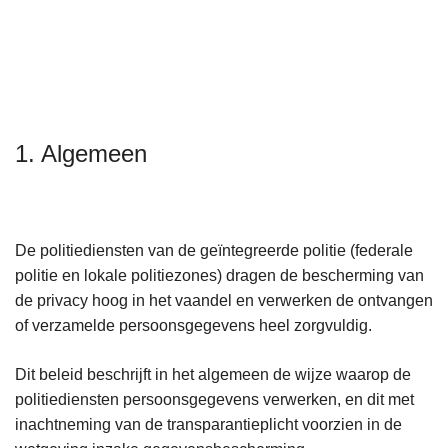
n
h
o
u
d
g
1. Algemeen
a
a
n
De politiediensten van de geïntegreerde politie (federale
politie en lokale politiezones) dragen de bescherming van
de privacy hoog in het vaandel en verwerken de ontvangen
of verzamelde persoonsgegevens heel zorgvuldig.
Dit beleid beschrijft in het algemeen de wijze waarop de
politiediensten persoonsgegevens verwerken, en dit met
inachtneming van de transparantieplicht voorzien in de