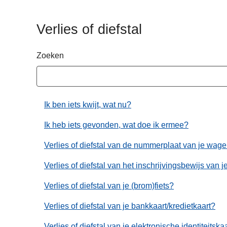
n
h
Verlies of diefstal
o
u
Zoeken
d
g
a
a
Ik ben iets kwijt, wat nu?
n
Ik heb iets gevonden, wat doe ik ermee?
Verlies of diefstal van de nummerplaat van je wag
Verlies of diefstal van het inschrijvingsbewijs van
Verlies of diefstal van je (brom)fiets?
Verlies of diefstal van je bankkaart/kredietkaart?
Verlies of diefstal van je elektronische identiteitska