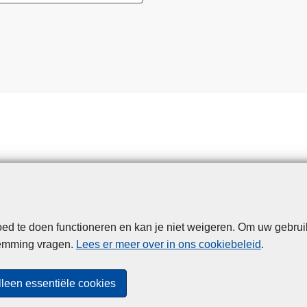
d te doen functioneren en kan je niet weigeren. Om uw gebrui
Disclaimer
Privacy
Cookies
Toegankelijkheid
temming vragen.
Lees er meer over in ons cookiebeleid
.
© 2026 Politie.be
lleen essentiële cookies