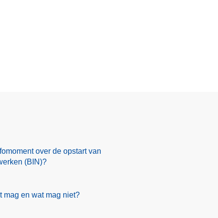
nfomoment over de opstart van
werken (BIN)?
t mag en wat mag niet?