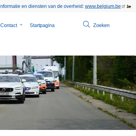
informatie en diensten van de overheid:
www.belgium.be
menu
Contact
Submenu
Startpagina
Zoeken
van
Contact