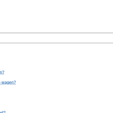
en?
 je wagen?
art?