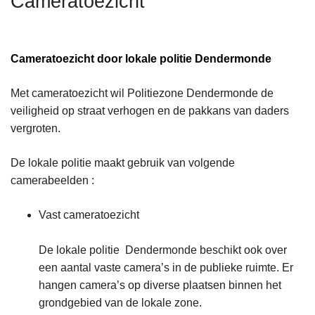
Cameratoezicht
n
h
o
Cameratoezicht door lokale politie Dendermonde
u
d
Met cameratoezicht wil Politiezone Dendermonde de
g
veiligheid op straat verhogen en de pakkans van daders
a
vergroten.
a
n
De lokale politie maakt gebruik van volgende
camerabeelden :
Vast cameratoezicht
De lokale politie Dendermonde beschikt ook over
een aantal vaste camera’s in de publieke ruimte. Er
hangen camera’s op diverse plaatsen binnen het
grondgebied van de lokale zone.