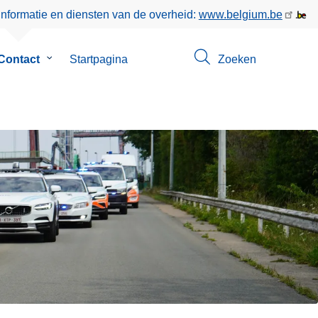
informatie en diensten van de overheid:
www.belgium.be
enu
Contact
Submenu
Startpagina
Zoeken
van
Contact