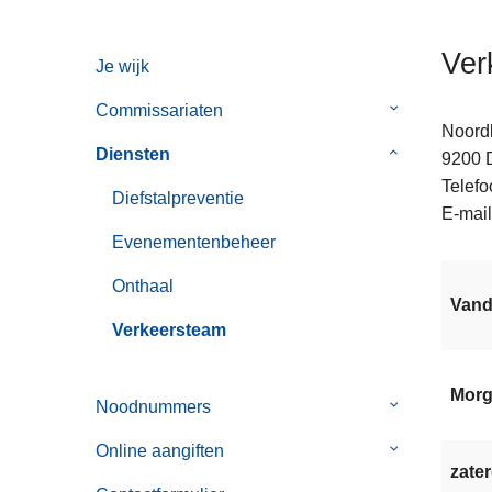
n
h
Ver
Je wijk
o
u
Commissariaten
Submenu
d
Noord
van
g
Diensten
Submenu
9200
Commissaria
a
van
Telefo
Diefstalpreventie
a
Diensten
E-mail
n
Evenementenbeheer
Onthaal
Van
Verkeersteam
Mor
Noodnummers
Submenu
van
Online aangiften
Submenu
Noodnummer
zater
van