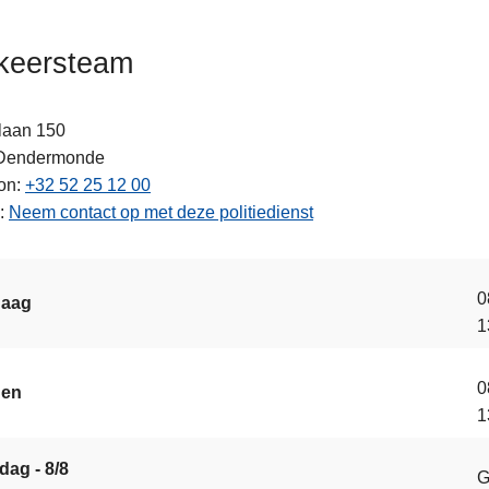
keersteam
laan 150
Dendermonde
ten
on
+32 52 25 12 00
Neem contact op met deze politiedienst
0
daag
1
0
gen
1
s
dag - 8/8
G