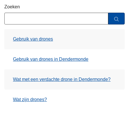
n
Zoeken
h
o
u
d
Gebruik van drones
g
a
a
Gebruik van drones in Dendermonde
n
Wat met een verdachte drone in Dendermonde?
Wat zijn drones?