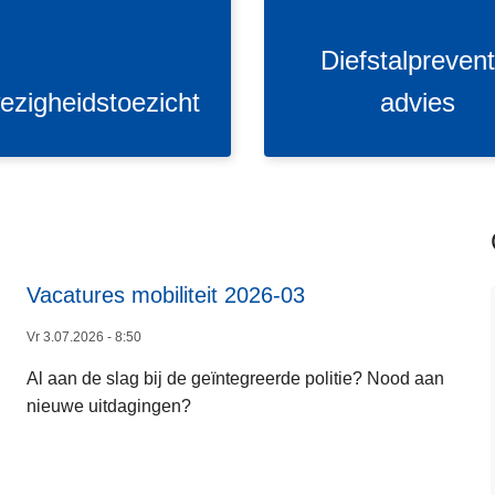
s
t
Diefstalprevent
a
l
ezigheidstoezicht
advies
p
r
e
v
e
n
t
Vacatures mobiliteit 2026-03
L
i
e
Vr 3.07.2026 - 8:50
e
e
a
Al aan de slag bij de geïntegreerde politie? Nood aan
s
d
nieuwe uitdagingen?
m
v
e
i
e
e
r