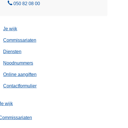
B
050 82 08 00
e
l
Je wijk
Commissariaten
Diensten
Noodnummers
Online aangiften
Contactformulier
Je wijk
Commissariaten