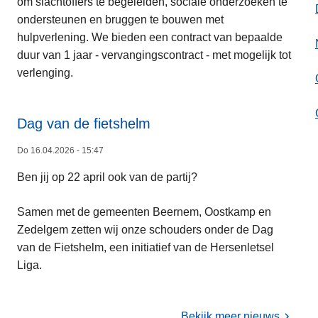
l
om slachtoffers te begeleiden, sociale onderzoeken te
s
r
i
ondersteunen en bruggen te bouwen met
m
v
t
hulpverlening. We bieden een contract van bepaalde
e
e
e
duur van 1 jaar - vervangingscontract - met mogelijk tot
e
r
i
verlenging.
r
s
t
o
l
2
v
a
Dag van de fietshelm
0
e
g
2
Do 16.04.2026 - 15:47
L
r
2
6
e
V
0
Ben jij op 22 april ook van de partij?
-
e
a
2
0
s
c
5
Samen met de gemeenten Beernem, Oostkamp en
3
m
a
Zedelgem zetten wij onze schouders onder de Dag
e
t
van de Fietshelm, een initiatief van de Hersenletsel
e
u
Liga.
r
r
o
e
v
:
Bekijk meer nieuws