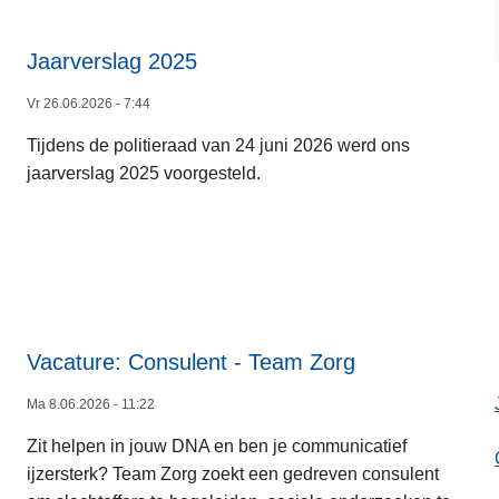
s
o
v
Jaarverslag 2025
e
Vr 26.06.2026 - 7:44
L
r
e
V
Tijdens de politieraad van 24 juni 2026 werd ons
e
a
jaarverslag 2025 voorgesteld.
s
c
m
a
e
t
e
u
r
r
o
e
v
Vacature: Consulent - Team Zorg
s
e
m
Ma 8.06.2026 - 11:22
r
o
L
J
b
Zit helpen in jouw DNA en ben je communicatief
e
a
i
ijzersterk? Team Zorg zoekt een gedreven consulent
e
a