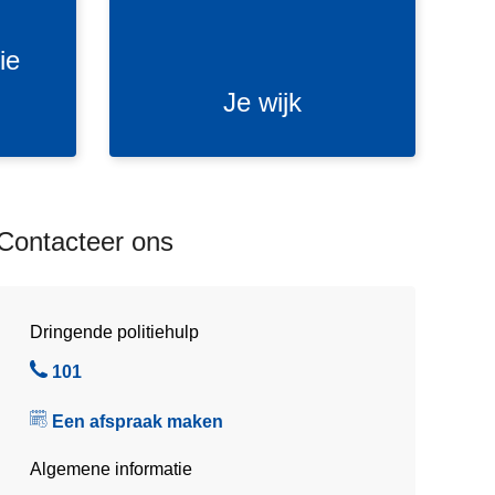
j
k
ie
Je wijk
Contacteer ons
Dringende politiehulp
B
101
e
Een afspraak maken
l
Algemene informatie