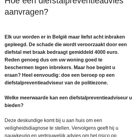
Hoe een diefstalpreventieadvies
n
aanvragen?
h
o
u
d
Elk uur worden er in België maar liefst acht inbraken
g
gepleegd. De schade die wordt veroorzaakt door een
a
diefstal met braak bedraagt gemiddeld 4000 euro.
a
Reden genoeg dus om uw woning goed te
n
beschermen tegen inbrekers. Maar hoe begint u
eraan? Heel eenvoudig: doe een beroep op een
diefstalpreventieadviseur van de politiezone.
Welke meerwaarde kan een diefstalpreventieadviseur u
bieden?
Deze deskundige komt bij u aan huis om een
veiligheidsdiagnose te stellen. Vervolgens geeft hij u
nauwkeurig en vertrouwelijk advies om het risico op