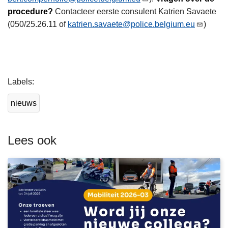
procedure?
Contacteer eerste consulent Katrien Savaete
(050/25.26.11 of
katrien.savaete@police.belgium.eu
)
L
Labels
e
e
nieuws
s
m
e
Lees ook
e
r
o
v
e
r
V