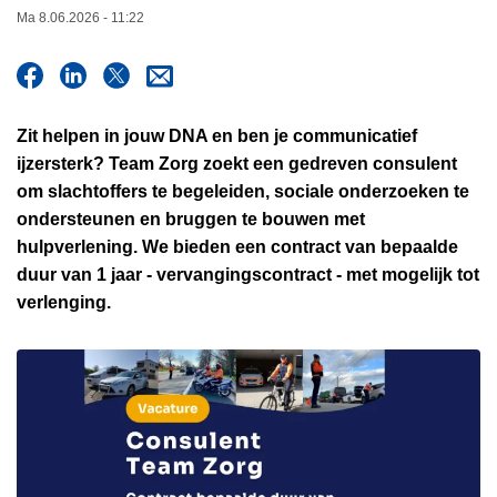
n
Ma 8.06.2026 - 11:22
h
o
u
d
Zit helpen in jouw DNA en ben je communicatief
g
ijzersterk? Team Zorg zoekt een gedreven consulent
a
om slachtoffers te begeleiden, sociale onderzoeken te
a
ondersteunen en bruggen te bouwen met
n
hulpverlening. We bieden een contract van bepaalde
duur van 1 jaar - vervangingscontract - met mogelijk tot
verlenging.