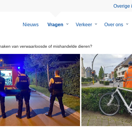
Overige 
Nieuws
Vragen
Submenu
Verkeer
Submenu
Over ons
Su
van
van
va
Vragen
Verkeer
Ov
on
maken van verwaarloosde of mishandelde dieren?