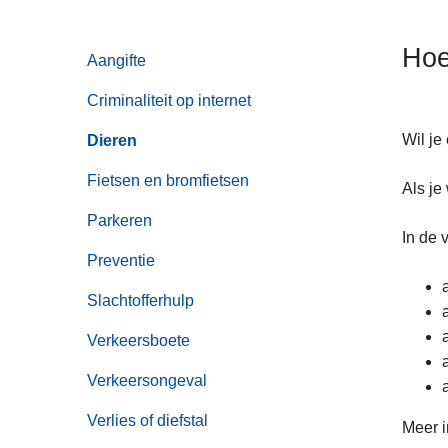
n
h
Hoe
Aangifte
o
u
Criminaliteit op internet
d
g
Wil je
Dieren
a
Fietsen en bromfietsen
Als je
a
n
Parkeren
In de 
Preventie
Slachtofferhulp
Verkeersboete
Verkeersongeval
Verlies of diefstal
Meer i