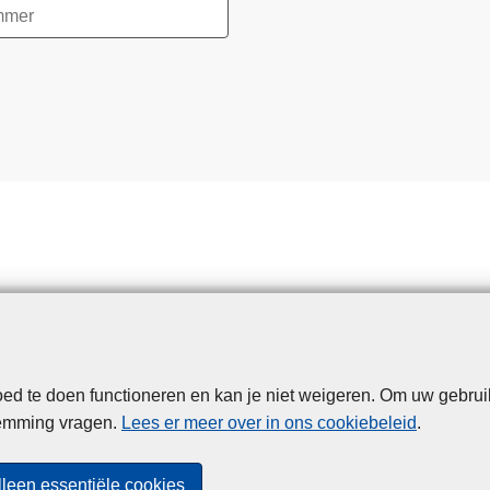
d te doen functioneren en kan je niet weigeren. Om uw gebrui
Disclaimer
Privacy
Cookies
Toegankelijkheid
temming vragen.
Lees er meer over in ons cookiebeleid
.
© 2026 Politie.be
lleen essentiële cookies