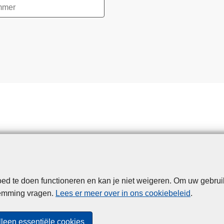
d te doen functioneren en kan je niet weigeren. Om uw gebrui
Disclaimer
Privacy
Cookies
Toegankelijkheid
temming vragen.
Lees er meer over in ons cookiebeleid
.
© 2026 Politie.be
lleen essentiële cookies