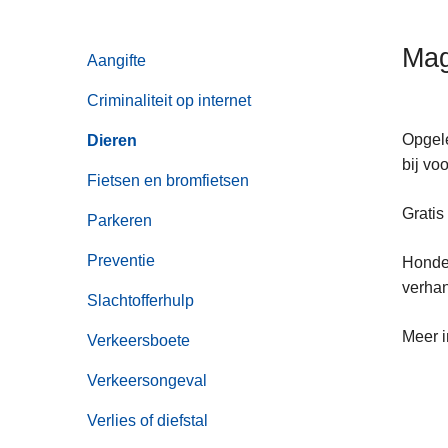
n
h
Mag
Aangifte
o
u
Criminaliteit op internet
d
g
Opgele
Dieren
a
bij vo
Fietsen en bromfietsen
a
Gratis
n
Parkeren
Preventie
Honden
verha
Slachtofferhulp
Meer i
Verkeersboete
Verkeersongeval
Verlies of diefstal