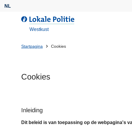
O
NL
v
e
d
r
e
Westkust
s
L
l
o
U
Startpagina
Cookies
a
k
bent
a
a
n
l
hier:
e
e
Cookies
n
P
n
o
a
l
a
i
r
t
Inleiding
d
i
e
Dit beleid is van toepassing op de webpagina's va
e
i