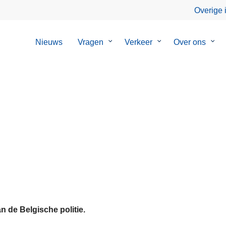
Overige 
Nieuws
Vragen
Submenu
Verkeer
Submenu
Over ons
Sub
van
van
van
Vragen
Verkeer
Over
ons
n de Belgische politie.