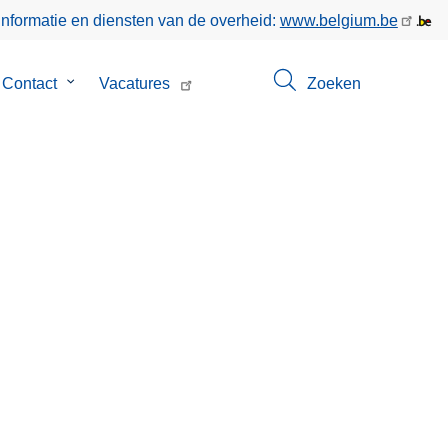
informatie en diensten van de overheid:
www.belgium.be
menu
Contact
Submenu
Vacatures
Zoeken
van
Contact