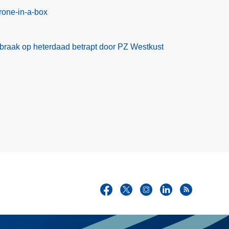
rone-in-a-box
braak op heterdaad betrapt door PZ Westkust