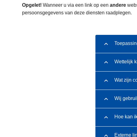
n
Opgelet!
Wanneer u via een link op een
andere
websi
h
persoonsgegevens van deze diensten raadplegen.
o
u
d
g
Toepassin
a
a
Wettelijk 
n
Wat zijn c
Wij gebrui
Hoe kan i
Externe li