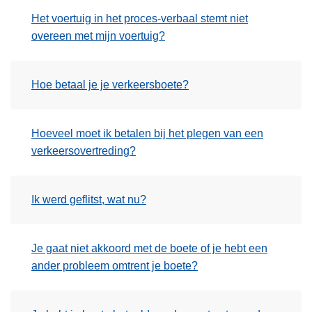
n
Het voertuig in het proces-verbaal stemt niet
h
overeen met mijn voertuig?
o
u
d
Hoe betaal je je verkeersboete?
g
a
a
Hoeveel moet ik betalen bij het plegen van een
n
verkeersovertreding?
Ik werd geflitst, wat nu?
Je gaat niet akkoord met de boete of je hebt een
ander probleem omtrent je boete?