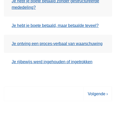
Je hebt je boete betaald zonder gestructureerde
mededeling?
Je hebt je boete betaald, maar betaalde teveel?
Je ontving een proces-verbaal van waarschuwing
Je rijbewijs werd ingehouden of ingetrokken
V
Volgende ›
o
l
g