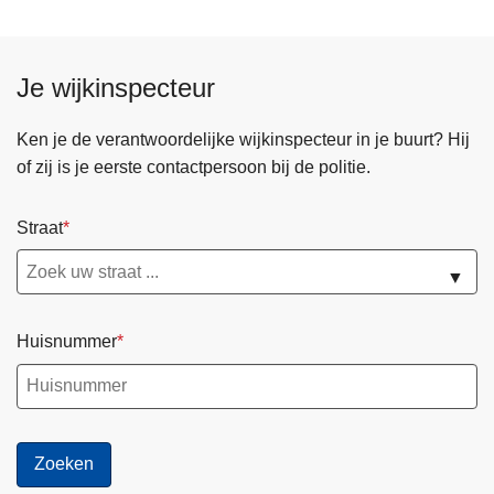
e
n
d
Je wijkinspecteur
e
p
Ken je de verantwoordelijke wijkinspecteur in je buurt? Hij
a
of zij is je eerste contactpersoon bij de politie.
g
i
Straat
n
a
▼
Huisnummer