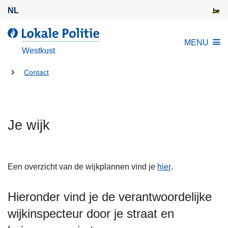
O
NL
v
e
d
MENU
r
e
Westkust
s
L
l
U
o
Contact
a
k
bent
a
a
hier:
n
l
e
Je wijk
e
n
P
n
o
a
l
Een overzicht van de wijkplannen vind je
hier
.
a
i
r
t
Hieronder vind je de verantwoordelijke
d
i
e
wijkinspecteur door je straat en
e
i