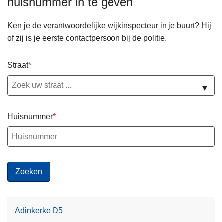
huisnummer in te geven
n
h
Ken je de verantwoordelijke wijkinspecteur in je buurt? Hij
o
of zij is je eerste contactpersoon bij de politie.
u
d
Straat
g
a
▼
a
n
Huisnummer
Adinkerke D5