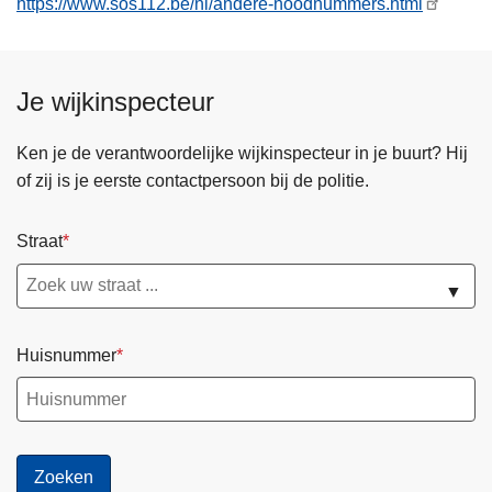
https://www.sos112.be/nl/andere-noodnummers.html
n
h
o
Je wijkinspecteur
u
d
g
Ken je de verantwoordelijke wijkinspecteur in je buurt? Hij
a
of zij is je eerste contactpersoon bij de politie.
a
n
Straat
▼
Huisnummer