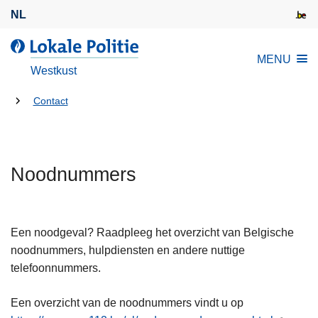
O
NL
v
e
d
MENU
r
e
Westkust
s
L
l
U
o
Contact
a
k
bent
a
a
hier:
n
l
e
Noodnummers
e
n
P
n
o
a
l
Een noodgeval? Raadpleeg het overzicht van Belgische
a
i
noodnummers, hulpdiensten en andere nuttige
r
t
telefoonnummers.
d
i
e
e
Een overzicht van de noodnummers vindt u op
i