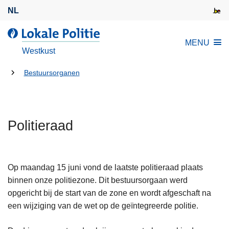
O
NL
v
e
d
MENU
r
e
Westkust
s
L
l
U
o
Bestuursorganen
a
k
bent
a
a
hier:
n
l
e
Politieraad
e
n
P
n
o
a
l
Op maandag 15 juni vond de laatste politieraad plaats
a
i
binnen onze politiezone. Dit bestuursorgaan werd
r
t
opgericht bij de start van de zone en wordt afgeschaft na
d
i
een wijziging van de wet op de geïntegreerde politie.
e
e
i