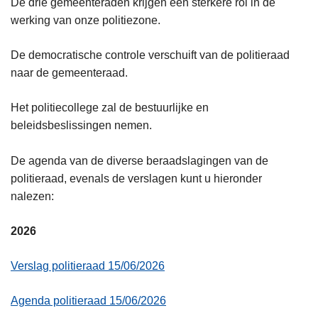
De drie gemeenteraden krijgen een sterkere rol in de
n
werking van onze politiezone.
h
o
De democratische controle verschuift van de politieraad
u
naar de gemeenteraad.
d
g
Het politiecollege zal de bestuurlijke en
a
beleidsbeslissingen nemen.
a
n
De agenda van de diverse beraadslagingen van de
politieraad, evenals de verslagen kunt u hieronder
nalezen:
2026
Verslag politieraad 15/06/2026
Agenda politieraad 15/06/2026