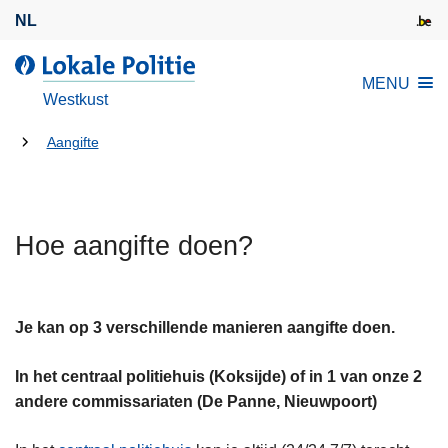
O
NL
v
e
d
MENU
r
e
Westkust
s
L
l
U
o
Aangifte
a
k
bent
a
a
hier:
n
l
e
Hoe aangifte doen?
e
n
P
n
o
a
l
Je kan op 3 verschillende manieren aangifte doen.
a
i
r
t
In het centraal politiehuis (Koksijde) of in 1 van onze 2
d
i
andere commissariaten (De Panne, Nieuwpoort)
e
e
i