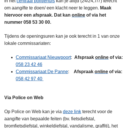
In het
centraal politiehuis
kan je altijd (24/24,7/7) terecht
n
om aangifte te doen/ een klacht neer te leggen.
Maak
h
hiervoor een afspraak. Dat kan
online
of via het
o
nummer 058 53 30 00.
u
d
Tijdens de openingsuren kan je ook terecht in 1 van onze
g
lokale commissariaten:
a
a
Commissariaat Nieuwpoort
:
Afspraak
online
of via:
n
058 23 42 46
Commissariaat De Panne
:
Afspraak
online
of via:
058 42 97 40
Via Police on Web
Op Police on Web kan je via
deze link
terecht voor de
aangifte van bepaalde feiten (bv. fietsdiefstal,
bromfietsdiefstal, winkeldiefstal, vandalisme, graffiti), het