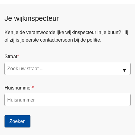
n
h
Je wijkinspecteur
o
u
Ken je de verantwoordelijke wijkinspecteur in je buurt? Hij
d
of zij is je eerste contactpersoon bij de politie.
g
a
Straat
a
n
▼
Huisnummer