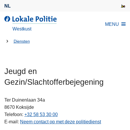
O
NL
v
e
d
MENU
r
e
Westkust
s
L
l
U
o
Diensten
a
k
bent
a
a
hier:
n
l
e
Jeugd en
e
n
P
Gezin/Slachtofferbejegening
n
o
a
l
a
i
Ter Duinenlaan 34a
r
t
8670
Koksijde
d
i
Telefoon
+32 58 53 30 00
e
e
E-mail
Neem contact op met deze politiedienst
i