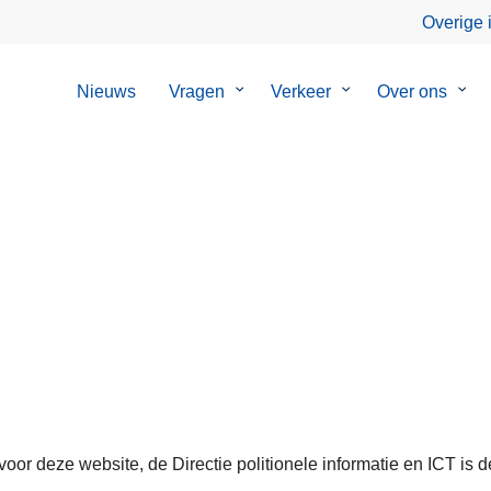
Overige 
Nieuws
Vragen
Submenu
Verkeer
Submenu
Over ons
Sub
van
van
van
Vragen
Verkeer
Over
ons
voor deze website, de Directie politionele informatie en ICT i