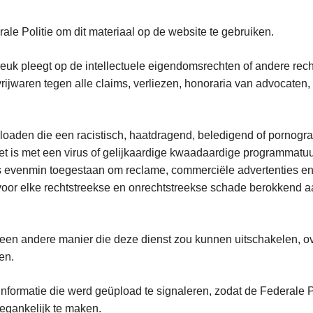
ale Politie om dit materiaal op de website te gebruiken.
breuk pleegt op de intellectuele eigendomsrechten of andere re
e vrijwaren tegen alle claims, verliezen, honoraria van advoca
loaden die een racistisch, haatdragend, beledigend of pornografi
 is met een virus of gelijkaardige kwaadaardige programmatuur
s evenmin toegestaan om reclame, commerciële advertenties en i
 voor elke rechtstreekse en onrechtstreekse schade berokkend 
een andere manier die deze dienst zou kunnen uitschakelen, ov
den.
nformatie die werd geüpload te signaleren, zodat de Federale P
toegankelijk te maken.