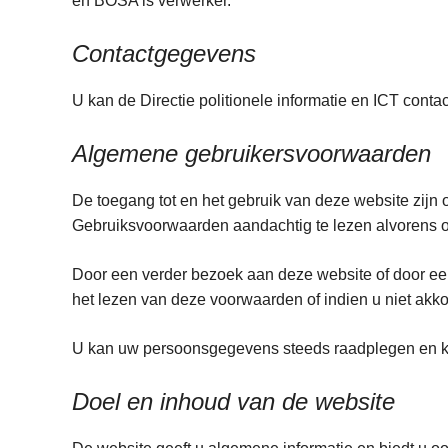
en BOSA is verwerker.
n
h
Contactgegevens
o
u
U kan de Directie politionele informatie en ICT conta
d
g
Algemene gebruikersvoorwaarden
a
a
De toegang tot en het gebruik van deze website zij
n
Gebruiksvoorwaarden aandachtig te lezen alvo
Door een verder bezoek aan deze website of door eend
het lezen van deze voorwaarden of indien u niet akko
U kan uw persoonsgegevens steeds raadplegen en kos
Doel en inhoud van de website