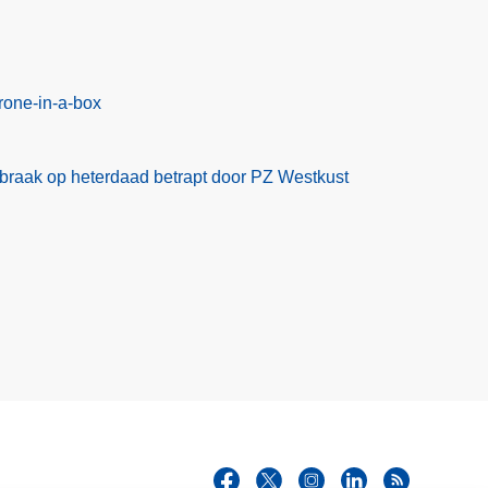
rone-in-a-box
braak op heterdaad betrapt door PZ Westkust