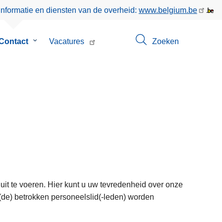
informatie en diensten van de overheid:
www.belgium.be
menu
Contact
Submenu
Vacatures
Zoeken
van
Contact
 uit te voeren. Hier kunt u uw tevredenheid over onze
t (de) betrokken personeelslid(-leden) worden