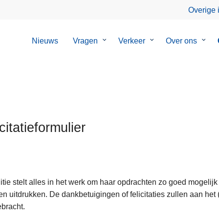
Overige 
Nieuws
Vragen
Submenu
Verkeer
Submenu
Over ons
Sub
van
van
van
Vragen
Verkeer
Over
ons
citatieformulier
itie stelt alles in het werk om haar opdrachten zo goed mogelijk
ten
en uitdrukken. De dankbetuigingen of felicitaties zullen aan he
bracht.