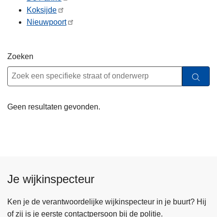
n
Koksijde
h
Nieuwpoort
o
u
d
Zoeken
g
a
a
n
Geen resultaten gevonden.
Je wijkinspecteur
Ken je de verantwoordelijke wijkinspecteur in je buurt? Hij
of zij is je eerste contactpersoon bij de politie.