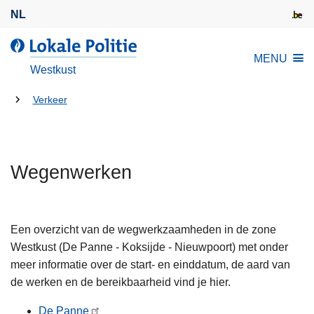
O
NL
v
e
d
MENU
r
e
Westkust
s
L
l
U
o
Verkeer
a
k
bent
a
a
hier:
n
l
e
Wegenwerken
e
n
P
n
o
a
l
Een overzicht van de wegwerkzaamheden in de zone
a
i
Westkust (De Panne - Koksijde - Nieuwpoort) met onder
r
t
meer informatie over de start- en einddatum, de aard van
d
i
de werken en de bereikbaarheid vind je hier.
e
e
i
De Panne