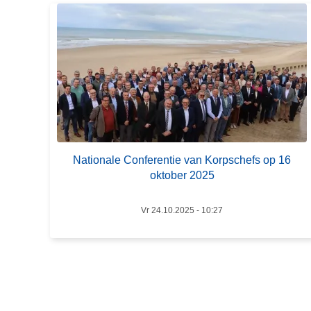
r
n
o
h
v
o
e
u
r
d
N
g
a
a
t
a
i
n
Nationale Conferentie van Korpschefs op 16
o
oktober 2025
n
a
Vr 24.10.2025 - 10:27
l
e
C
o
n
f