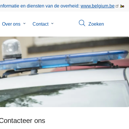
informatie en diensten van de overheid:
www.belgium.be
bmenu
Over ons
Submenu
Contact
Submenu
Zoeken
van
van
gen
Over
Contact
ons
Contacteer ons