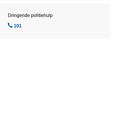
Dringende politiehulp
B
101
e
l