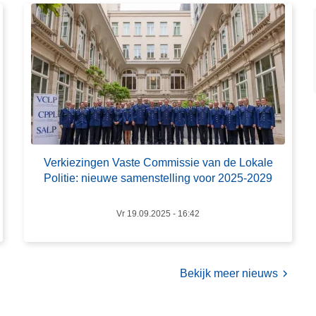
r
o
v
e
r
V
e
r
k
Verkiezingen Vaste Commissie van de Lokale
i
Politie: nieuwe samenstelling voor 2025-2029
e
z
Vr 19.09.2025 - 16:42
i
n
g
e
Bekijk meer nieuws
n
V