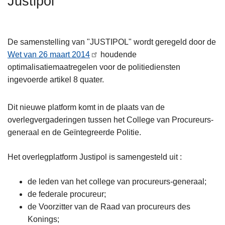
Justipol
n
h
o
De samenstelling van "JUSTIPOL" wordt geregeld door de
u
Wet van 26 maart 2014
houdende
d
optimalisatiemaatregelen voor de politiediensten
g
ingevoerde artikel 8 quater.
a
a
Dit nieuwe platform komt in de plaats van de
n
overlegvergaderingen tussen het College van Procureurs-
generaal en de Geïntegreerde Politie.
Het overlegplatform Justipol is samengesteld uit :
de leden van het college van procureurs-generaal;
de federale procureur;
de Voorzitter van de Raad van procureurs des
Konings;