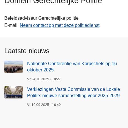
Domein Gerechtelijke Politie
n
h
Beleidsadviseur
Gerechtelijke politie
o
E-mail
Neem contact op met deze politiedienst
u
d
g
a
Laatste nieuws
a
n
Nationale Conferentie van Korpschefs op 16
oktober 2025
Vr 24.10.2025 - 10:27
Verkiezingen Vaste Commissie van de Lokale
Politie: nieuwe samenstelling voor 2025-2029
Vr 19.09.2025 - 16:42