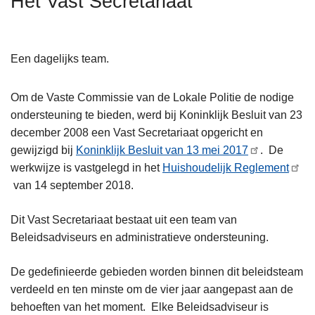
Het Vast Secretariaat
n
h
o
Een dagelijks team.
u
d
Om de Vaste Commissie van de Lokale Politie de nodige
g
ondersteuning te bieden, werd bij Koninklijk Besluit van 23
a
december 2008 een Vast Secretariaat opgericht en
a
gewijzigd bij
Koninklijk Besluit van 13 mei 2017
. De
n
werkwijze is vastgelegd in het
Huishoudelijk Reglement
van 14 september 2018.
Dit Vast Secretariaat bestaat uit een team van
Beleidsadviseurs en administratieve ondersteuning.
De gedefinieerde gebieden worden binnen dit beleidsteam
verdeeld en ten minste om de vier jaar aangepast aan de
behoeften van het moment. Elke Beleidsadviseur is