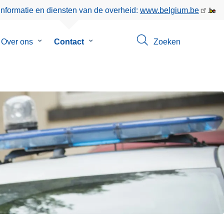
informatie en diensten van de overheid:
www.belgium.be
menu
Over ons
Submenu
Contact
Submenu
Zoeken
van
van
en
Over
Contact
ons