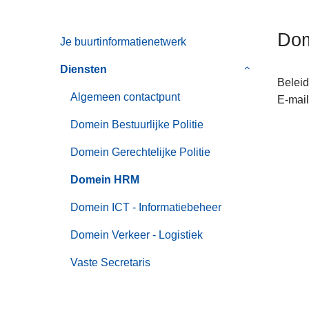
n
h
Do
Je buurtinformatienetwerk
o
u
Diensten
Submenu
d
Beleid
van
g
Algemeen contactpunt
E-mail
Diensten
a
Domein Bestuurlijke Politie
a
n
Domein Gerechtelijke Politie
Domein HRM
Domein ICT - Informatiebeheer
Domein Verkeer - Logistiek
Vaste Secretaris