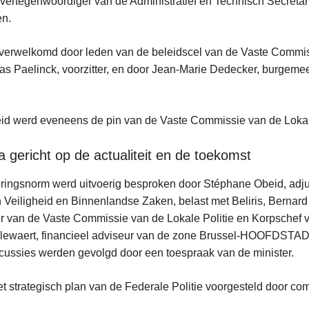
e vertegenwoordiger van de Administratief en Technisch Secretar
n.
verwelkomd door leden van de beleidscel van de Vaste Commis
las Paelinck, voorzitter, en door Jean-Marie Dedecker, burgeme
id werd eveneens de pin van de Vaste Commissie van de Lokale
gericht op de actualiteit en de toekomst
ringsnorm werd uitvoerig besproken door Stéphane Obeid, adju
n Veiligheid en Binnenlandse Zaken, belast met Beliris, Bernar
ter van de Vaste Commissie van de Lokale Politie en Korpschef 
llewaert, financieel adviseur van de zone Brussel-HOOFDSTA
scussies werden gevolgd door een toespraak van de minister.
t strategisch plan van de Federale Politie voorgesteld door co