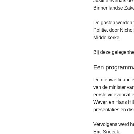
Justitie evenals d
Binnenlandse Zake
De gasten werden 
Politie, door Nicho
Middelkerke.
Bij deze gelegenhe
Een programma 
De nieuwe financie
van de minister va
eerste vicevoorzit
Waver, en Hans Hi
presentaties en di
Vervolgens werd he
Eric Snoeck.