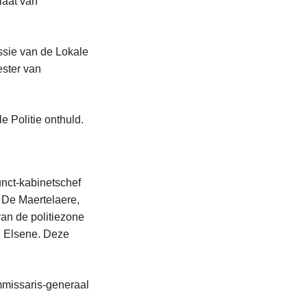
iaat van
sie van de Lokale
ester van
 Politie onthuld.
nct-kabinetschef
d De Maertelaere,
van de politiezone
D Elsene. Deze
mmissaris-generaal