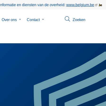
informatie en diensten van de overheid:
www.belgium.be
bmenu
Over ons
Submenu
Contact
Submenu
Zoeken
van
van
gen
Over
Contact
ons