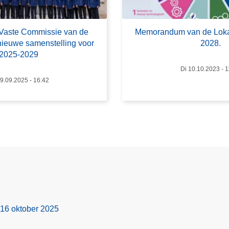
m
o
 Vaste Commissie van de
Memorandum van de Lokal
r
 nieuwe samenstelling voor
2028.
a
2025-2029
n
Di 10.10.2023 - 1
d
9.09.2025 - 16:42
u
m
v
a
n
d
e
L
o
k
 16 oktober 2025
a