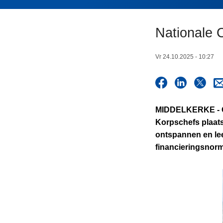
n
h
Nationale 
o
u
d
Vr 24.10.2025 - 10:27
g
a
a
n
MIDDELKERKE - Op
Korpschefs plaats
ontspannen en lee
financieringsnorm,