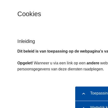
n
h
Cookies
o
u
d
g
a
Inleiding
a
Dit beleid is van toepassing op de webpagina's va
n
Opgelet!
Wanneer u via een link op een
andere
websi
persoonsgegevens van deze diensten raadplegen.
Toepassin
Wettelijk 