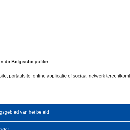
n de Belgische politie.
te, portaalsite, online applicatie of sociaal netwerk terechtk
gsgebied van het beleid
kader