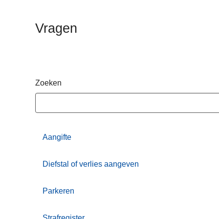
n
h
Vragen
o
u
d
g
a
Zoeken
a
n
Aangifte
Diefstal of verlies aangeven
Parkeren
Strafregister