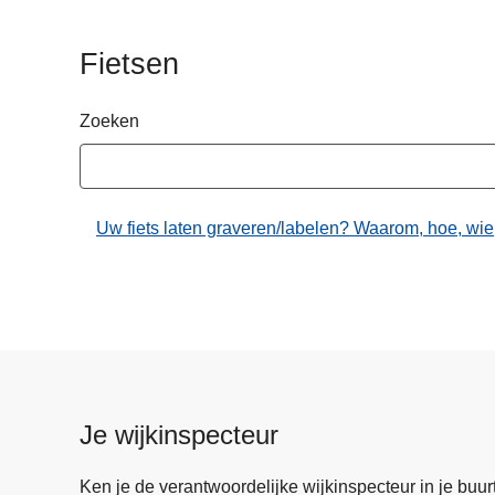
n
h
Fietsen
o
u
Zoeken
d
g
a
a
Uw fiets laten graveren/labelen? Waarom, hoe, wi
n
Je wijkinspecteur
Ken je de verantwoordelijke wijkinspecteur in je buurt? 