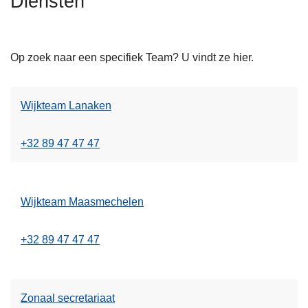
Diensten
n
h
o
Op zoek naar een specifiek Team? U vindt ze hier.
u
d
g
Wijkteam Lanaken
a
a
+32 89 47 47 47
n
Wijkteam Maasmechelen
+32 89 47 47 47
Zonaal secretariaat