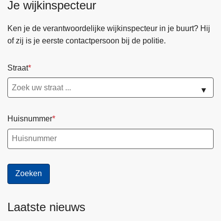
Je wijkinspecteur
D
i
e
Ken je de verantwoordelijke wijkinspecteur in je buurt? Hij
r
of zij is je eerste contactpersoon bij de politie.
e
n
Straat
p
o
▼
l
i
Huisnummer
t
i
e
Laatste nieuws