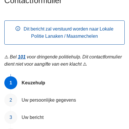
Contactformulier
n
h
o
u
Dit bericht zal verstuurd worden naar Lokale
d
Politie Lanaken / Maasmechelen
g
a
a
⚠️
Bel
101
voor dringende politiehulp. Dit contactformulier
n
dient niet voor aangifte van een klacht
⚠️
Keuzehulp
Uw persoonlijke gegevens
Uw bericht