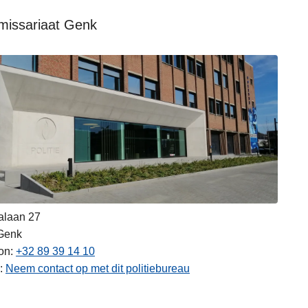
issariaat Genk
alaan 27
Genk
on
+32 89 39 14 10
Neem contact op met dit politiebureau