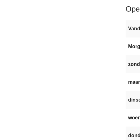
Ope
Van
Mor
zond
maan
dinsd
woen
dond