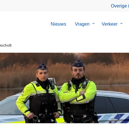
Overige 
Nieuws
Vragen
Submenu
Verkeer
Sub
van
van
Vragen
Verk
ocholt