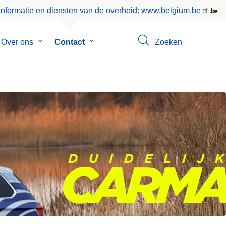
informatie en diensten van de overheid:
www.belgium.be
menu
Over ons
Submenu
Contact
Submenu
Zoeken
van
van
eer
Over
Contact
ons