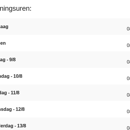
ningsuren
daag
0
gen
0
ag - 9/8
0
dag - 10/8
0
ag - 11/8
0
sdag - 12/8
0
erdag - 13/8
0