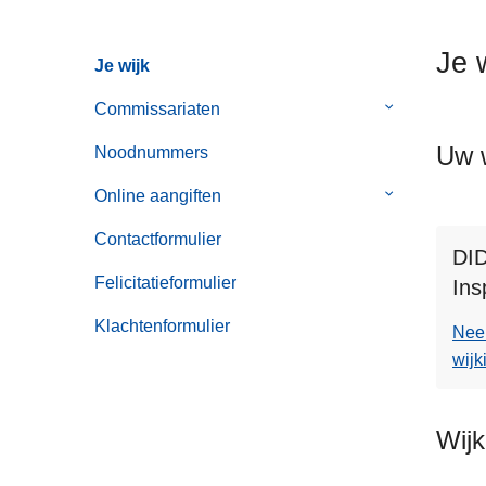
n
h
Je 
Je wijk
o
u
Commissariaten
Submenu
d
van
Uw w
g
Noodnummers
Commissaria
a
Online aangiften
Submenu
a
van
n
Contactformulier
Online
DI
aangiften
Felicitatieformulier
Ins
Klachtenformulier
Nee
wijk
Wij