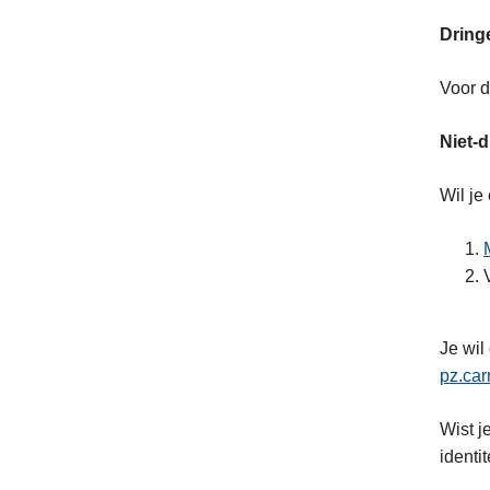
Dring
Voor d
Niet-
Wil je
Je wil
pz.ca
Wist j
identit