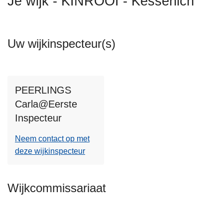
Je wijk - KINROOI - Kessenich
n
h
o
Uw wijkinspecteur(s)
u
d
g
a
PEERLINGS
a
Carla@Eerste
n
Inspecteur
Neem contact op met
deze wijkinspecteur
Wijkcommissariaat