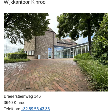
Wijkkantoor Kinrooi
Breeërsteenweg 146
3640
Kinrooi
Telefoon
+32 89 56 43 36