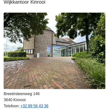
Wijkkantoor Kinrooi
Breeërsteenweg 146
3640
Kinrooi
Telefoon
+32 89 56 43 36