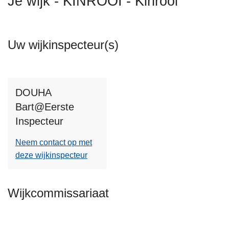
Je wijk - KINROOI - Kinrooi
n
h
o
Uw wijkinspecteur(s)
u
d
g
a
DOUHA
a
Bart@Eerste
n
Inspecteur
Neem contact op met
deze wijkinspecteur
Wijkcommissariaat