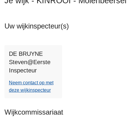
Je wijk - KINROOI - Molenbeersel
n
h
o
Uw wijkinspecteur(s)
u
d
g
a
DE BRUYNE
a
Steven@Eerste
n
Inspecteur
Neem contact op met
deze wijkinspecteur
Wijkcommissariaat