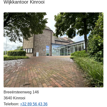
Wijkkantoor Kinrooi
Breeërsteenweg 146
3640
Kinrooi
Telefoon
+32 89 56 43 36