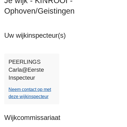
Je wijk - KINROOI -
n
Ophoven/Geistingen
h
o
u
d
Uw wijkinspecteur(s)
g
a
a
n
PEERLINGS
Carla@Eerste
Inspecteur
Neem contact op met
deze wijkinspecteur
Wijkcommissariaat