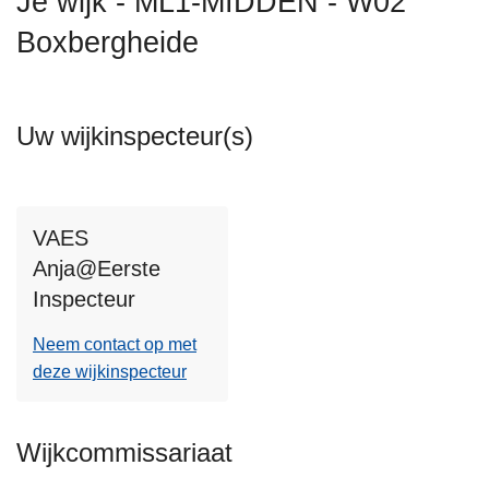
Je wijk - ML1-MIDDEN - W02
n
Boxbergheide
h
o
u
d
Uw wijkinspecteur(s)
g
a
a
n
VAES
Anja@Eerste
Inspecteur
Neem contact op met
deze wijkinspecteur
Wijkcommissariaat