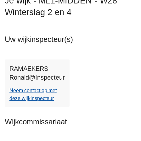
Je wijk - ML1-MIDDEN - W28
n
Winterslag 2 en 4
h
o
u
d
Uw wijkinspecteur(s)
g
a
a
n
RAMAEKERS
Ronald@Inspecteur
Neem contact op met
deze wijkinspecteur
Wijkcommissariaat