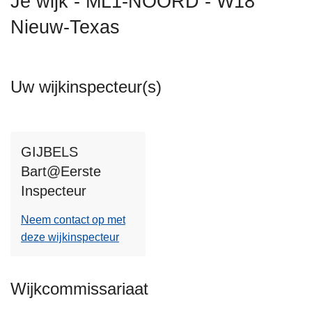
Je wijk - ML1-NOORD - W18
n
Nieuw-Texas
h
o
u
d
Uw wijkinspecteur(s)
g
a
a
n
GIJBELS
Bart@Eerste
Inspecteur
Neem contact op met
deze wijkinspecteur
Wijkcommissariaat