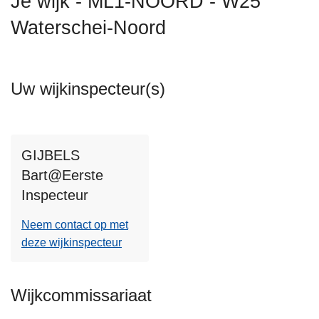
Je wijk - ML1-NOORD - W25
n
Waterschei-Noord
h
o
u
d
Uw wijkinspecteur(s)
g
a
a
n
GIJBELS
Bart@Eerste
Inspecteur
Neem contact op met
deze wijkinspecteur
Wijkcommissariaat