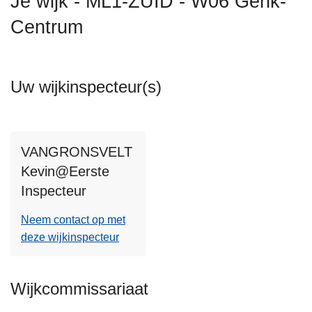
Je wijk - ML1-ZUID - W06 Genk-
n
Centrum
h
o
u
d
Uw wijkinspecteur(s)
g
a
a
n
VANGRONSVELT
Kevin@Eerste
Inspecteur
Neem contact op met
deze wijkinspecteur
Wijkcommissariaat