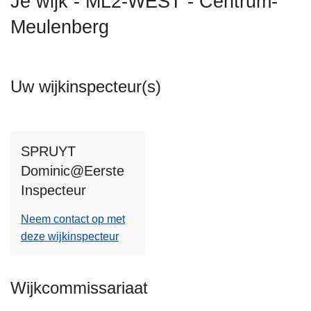
Je wijk - ML2-WEST - Centrum-
n
Meulenberg
h
o
u
d
Uw wijkinspecteur(s)
g
a
a
n
SPRUYT
Dominic@Eerste
Inspecteur
Neem contact op met
deze wijkinspecteur
Wijkcommissariaat