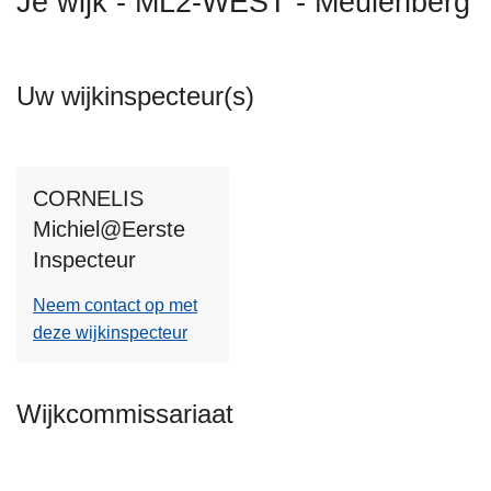
Je wijk - ML2-WEST - Meulenberg
n
h
o
Uw wijkinspecteur(s)
u
d
g
a
CORNELIS
a
Michiel@Eerste
n
Inspecteur
Neem contact op met
deze wijkinspecteur
Wijkcommissariaat