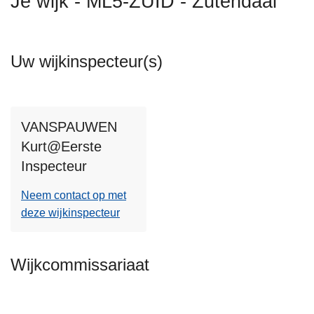
Je wijk - ML5-ZUID - Zutendaal
n
h
o
Uw wijkinspecteur(s)
u
d
g
a
VANSPAUWEN
a
Kurt@Eerste
n
Inspecteur
Neem contact op met
deze wijkinspecteur
Wijkcommissariaat