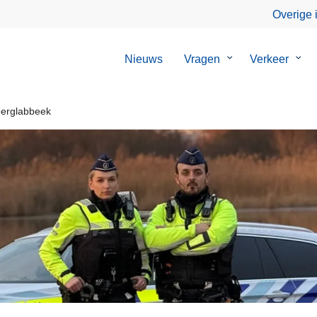
Overige 
Nieuws
Vragen
Submenu
Verkeer
Sub
van
van
Vragen
Verk
rglabbeek