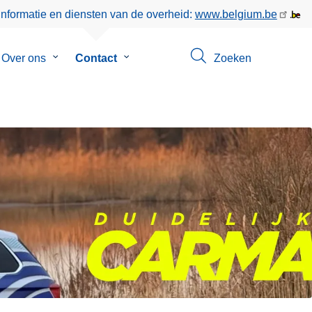
informatie en diensten van de overheid:
www.belgium.be
menu
Over ons
Submenu
Contact
Submenu
Zoeken
van
van
eer
Over
Contact
ons