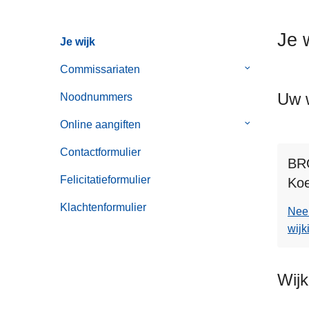
n
h
Je 
Je wijk
o
u
Commissariaten
Submenu
d
van
Uw w
g
Noodnummers
Commissaria
a
Online aangiften
Submenu
a
van
n
Contactformulier
Online
BR
aangiften
Felicitatieformulier
Koe
Klachtenformulier
Nee
wijk
Wij