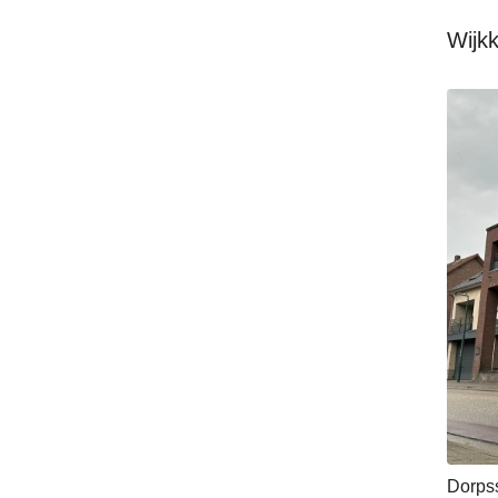
Wijk
Dorpss