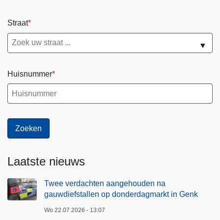
n
a
o
n
Straat
p
g
d
▼
r
o
i
n
j
Huisnummer
d
p
e
d
r
i
d
e
a
f
g
s
m
t
Laatste nieuws
a
a
r
l
Twee verdachten aangehouden na
k
gauwdiefstallen op donderdagmarkt in Genk
t
Wo 22.07.2026 - 13:07
i