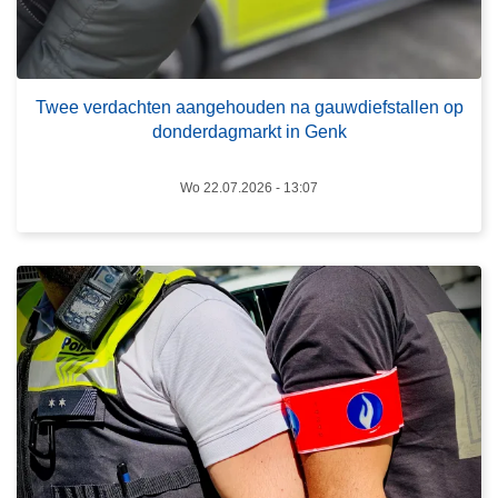
e
r
d
L
a
e
Twee verdachten aangehouden na gauwdiefstallen op
c
e
donderdagmarkt in Genk
h
s
t
m
Wo 22.07.2026 - 13:07
e
e
n
e
a
r
a
o
n
v
g
e
e
r
h
P
o
o
u
l
d
i