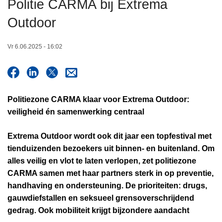
Politie CARMA bij Extrema
n
h
Outdoor
o
u
Vr 6.06.2025 - 16:02
d
g
a
a
Politiezone CARMA klaar voor Extrema Outdoor:
n
veiligheid én samenwerking centraal
Extrema Outdoor wordt ook dit jaar een topfestival met
tienduizenden bezoekers uit binnen- en buitenland. Om
alles veilig en vlot te laten verlopen, zet politiezone
CARMA samen met haar partners sterk in op preventie,
handhaving en ondersteuning. De prioriteiten: drugs,
gauwdiefstallen en seksueel grensoverschrijdend
gedrag. Ook mobiliteit krijgt bijzondere aandacht