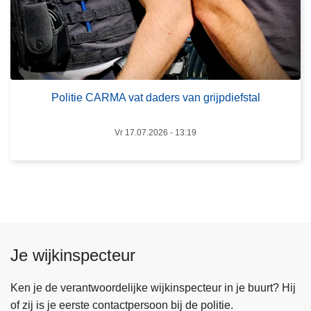
e
t
n
i
n
e
a
C
g
A
a
Politie CARMA vat daders van grijpdiefstal
R
u
M
w
Vr 17.07.2026 - 13:19
A
d
v
i
a
e
t
f
d
s
a
t
d
a
Je wijkinspecteur
e
l
r
l
Ken je de verantwoordelijke wijkinspecteur in je buurt? Hij
s
e
of zij is je eerste contactpersoon bij de politie.
v